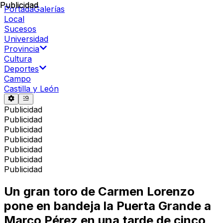
Publicidad
Publicidad
Portada
Galerías
Local
Sucesos
Universidad
Provincia
Cultura
Deportes
Campo
Castilla y León
Publicidad
Publicidad
Publicidad
Publicidad
Publicidad
Publicidad
Publicidad
Un gran toro de Carmen Lorenzo
pone en bandeja la Puerta Grande a
Marco Pérez en una tarde de cinco