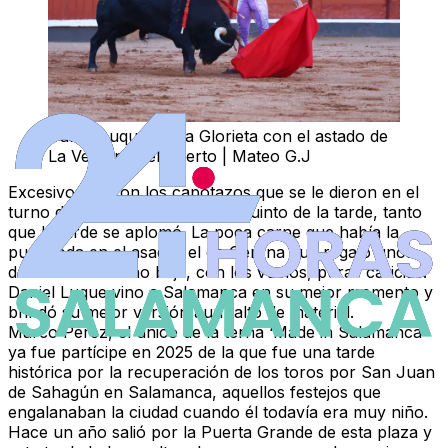
Daniel Luque en La Glorieta con el astado de
La Ventana del Puerto | Mateo G.J
Excesivos fueron los capotazos que se le dieron en el
turno de las banderillas a este quinto de la tarde, tanto
que la tarde se aplomó. La poca carne que había la
puso toda en el asador el de Gerena que regaló unos
derechos de mano baja, con los vuelos, puras caricias.
Daniel Luque vino a Salamanca en su mejor momento y
brindó su mejor versión aun falto de material.
Marco Pérez
, el único de la terna ‘Made in Salamanca’
ya fue partícipe en 2025 de la que fue una tarde
histórica por la recuperación de los toros por San Juan
de Sahagún en Salamanca, aquellos festejos que
engalanaban la ciudad cuando él todavía era muy niño.
Hace un año salió por la Puerta Grande de esta plaza y