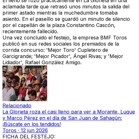
El lleno se rozó prácticamente en La Glorieta en una
aclamada tarde que retrasó unos minutos la salida del
primer astado mientras la muchedumbre tomaba
asiento. En el paseíllo se guardó un minuto de silencio
por el capellán de la plaza Constantino Cascón,
recientemente fallecido.
Una vez concluido el festejo, la empresa BMF Toros
publicó en sus redes sociales los premiados de la
corrida concurso: 'Mejor Toro'
Cupletero
de
Garcigrande; 'Mejor Picador',
Ángel Rivas
; y 'Mejor
Lidiador',
Rafael González Amigo
.
Relacionado
La Glorieta roza el casi lleno para ver a Morante, Luque
y Marco Pérez en el día de San Juan de Sahagún:
¡Búscate en los tendidos!
Toros
·
12 jun 2026
FICHA DEL FESTEJO: