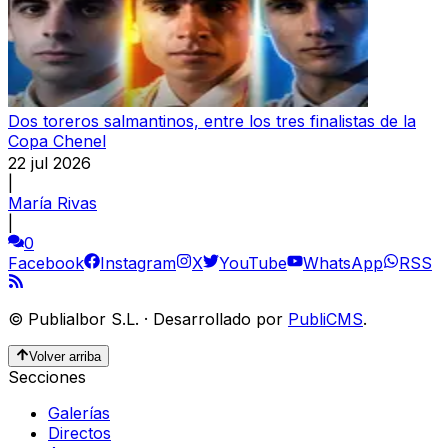
Dos toreros salmantinos, entre los tres finalistas de la
Copa Chenel
22 jul 2026
|
María Rivas
|
0
Facebook
Instagram
X
YouTube
WhatsApp
RSS
©
Publialbor S.L.
·
Desarrollado por
PubliCMS
.
Volver arriba
Secciones
Galerías
Directos