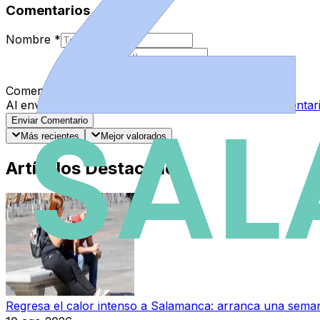
Comentarios
Nombre
*
Comentario
*
Al enviar tu comentario, aceptas las
normas de comentar
Enviar Comentario
Más recientes
Mejor valorados
Artículos Destacados
Regresa el calor intenso a Salamanca: arranca una sem