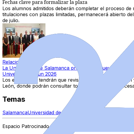
Fechas clave para formalizar la plaza
Los alumnos admitidos deberán completar el proceso de ma
titulaciones con plazas limitadas, permanecerá abierto del 
de julio.
Relacionado
La Universidad de Salamanca presenta su nuevo grado de
Universidad
·
1 jun 2026
Los estudiantes tendrán que revisar las listas de admisión 
León, donde podrán consultar toda la información necesa
Temas
Salamanca
Universidad de Salamanca
Espacio Patrocinado