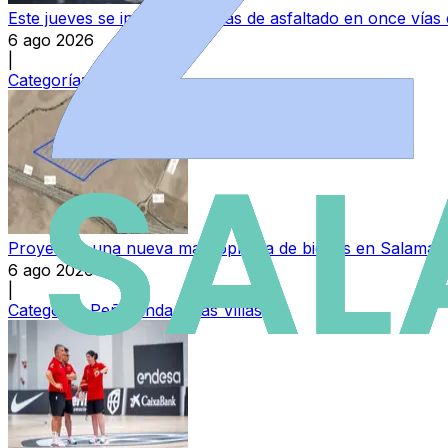
Este jueves se inician las obras de asfaltado en once vía
6 ago 2026
|
Categoría:
Local
Proyectan una nueva macroplanta de biogás en Salamanc
6 ago 2026
|
Categoría:
Peñaranda y Las Villas