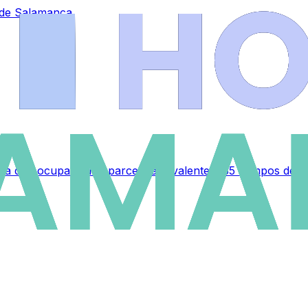
s de Salamanca
a que ocupará una parcela equivalente a 35 campos de fú