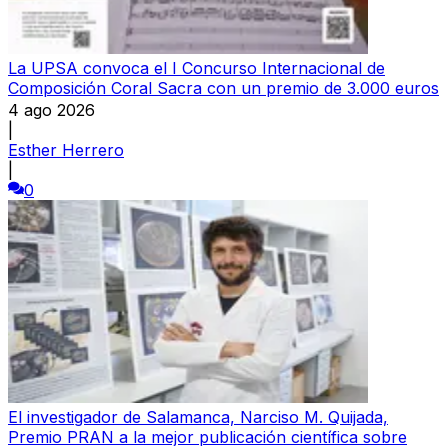
La UPSA convoca el I Concurso Internacional de
Composición Coral Sacra con un premio de 3.000 euros
4 ago 2026
|
Esther Herrero
|
0
El investigador de Salamanca, Narciso M. Quijada,
Premio PRAN a la mejor publicación científica sobre