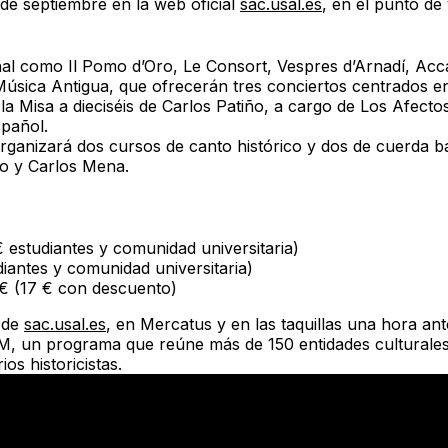
 de septiembre
en la web oficial
sac.usal.es
, en el punto de
onal como
Il Pomo d’Oro, Le Consort, Vespres d’Arnadí, Acc
úsica Antigua
, que ofrecerán tres conciertos centrados en
a Misa a dieciséis de Carlos Patiño
, a cargo de
Los Afecto
pañol.
rganizará
dos cursos de canto histórico y dos de cuerda b
ro y Carlos Mena
.
 estudiantes y comunidad universitaria)
diantes y comunidad universitaria)
€ (17 € con descuento)
 de
sac.usal.es
, en
Mercatus
y en las taquillas una hora ant
DM
, un programa que reúne más de 150 entidades culturale
os historicistas.