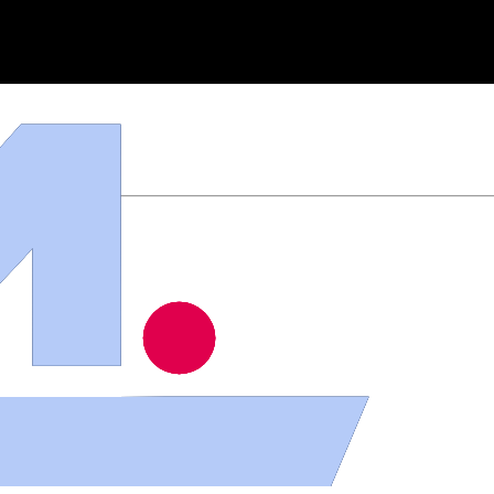
ios
.