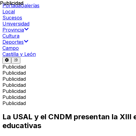
Publicidad
Publicidad
Portada
Galerías
Local
Sucesos
Universidad
Provincia
Cultura
Deportes
Campo
Castilla y León
Publicidad
Publicidad
Publicidad
Publicidad
Publicidad
Publicidad
Publicidad
La USAL y el CNDM presentan la XIII e
educativas