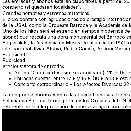
Las
entradas y abonos
estarán disponibles a partir del
29
concierto (si quedaran localidades).
Grandes nombres y estrenos históricos
El ciclo contará con agrupaciones de prestigio internaci
de la USAL como la
Orquesta Barroca
y la
Academia de M
Uno de los hitos será el
estreno en tiempos modernos de l
abono) que rescata una obra monumental del Barroco es
En paralelo, la
Academia de Música Antigua de la USAL
o
internacional:
Itziar Atutxa, Pedro Gandía, Andoni Merce
Publicidad
Publicidad
Precios y venta de entradas
Abono 10 conciertos (sin extraordinario):
112 € (90 €
Entradas sueltas:
entre 12 € y 16 € (10 € a 13 € estu
Concierto extraordinario – Los Afectos Diversos:
22 
La compra de abonos y entradas puede hacerse a través
Salamanca Barroca
forma parte de los
Circuitos del CN
referente en la interpretación de música antigua con criteri