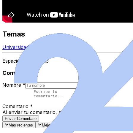
Temas
Universidad de Salamanca
Espacio Patrocinado
Comentarios
Nombre
*
Comentario
*
Al enviar tu comentario, aceptas las
normas de comentar
Enviar Comentario
Más recientes
Mejor valorados