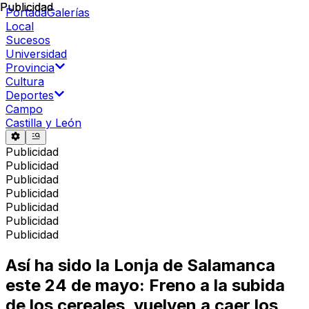
Publicidad
Publicidad
Portada
Galerías
Local
Sucesos
Universidad
Provincia
Cultura
Deportes
Campo
Castilla y León
Publicidad
Publicidad
Publicidad
Publicidad
Publicidad
Publicidad
Publicidad
Así ha sido la Lonja de Salamanca
este 24 de mayo: Freno a la subida
de los cereales, vuelven a caer los