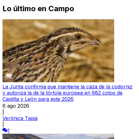
Lo último en
Campo
La Junta confirma que mantiene la caza de la codorniz
y autoriza la de la tórtola europea en 682 cotos de
Castilla y León para este 2026
6 ago 2026
|
Verónica Tapia
|
1