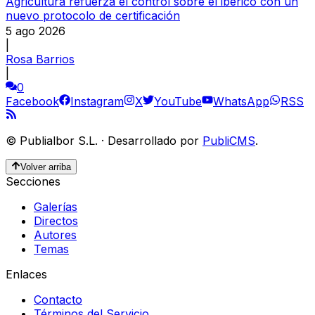
Agricultura refuerza el control sobre el ibérico con un
nuevo protocolo de certificación
5 ago 2026
|
Rosa Barrios
|
0
Facebook
Instagram
X
YouTube
WhatsApp
RSS
©
Publialbor S.L.
·
Desarrollado por
PubliCMS
.
Volver arriba
Secciones
Galerías
Directos
Autores
Temas
Enlaces
Contacto
Términos del Servicio