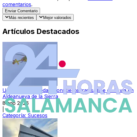
comentarios
.
Enviar Comentario
Más recientes
Mejor valorados
Artículos Destacados
Un motorista queda inconsciente tras salirse de la vía en
Aldeanueva de la Sierra
8 ago 2026
|
Categoría:
Sucesos