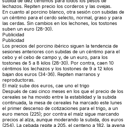
subida de diez céntimos para todos los pesos de
lechazos. Repiten precio los corderos y las ovejas.
En cuanto al
porcino blanco
, otra sesión con subidas de
un céntimo para el cerdo selecto, normal, graso y para
las cerdas. Sin cambios en los lechones, los tostones
suben un euro (28-30).
Publicidad
Publicidad
Los precios del
porcino ibérico
siguen la tendencia de
sesiones anteriores con subidas de un céntimo para el
cebo y el cebo de campo y, de un euro, para los
tostones de 5 a 8 kilos (28-30). Por contra, caen 10
céntimos los lechazos y los tostones de 9 a 12 kilos
bajan dos euros (34-36). Repiten marranos y
reproductoras.
El maíz sube dos euros, cae uno el trigo
Después de casi cinco meses en los que el precio de los
cereales
se ha movido entre la estabilidad y la subida
continuada, la mesa de cereales ha marcado este lunes
el primer descenso de cotizaciones para el trigo, a un
euro menos (225); por contra el maíz sigue marcando
precios al alza, aunque moderando la subida, dos euros
(254). La cebada repite a 205, el centeno a 182, la avena