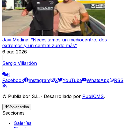
Javi Medina: “Necesitamos un mediocentro, dos
extremos y un central zurdo más”
6 ago 2026
|
Sergio Villardón
|
6
Facebook
Instagram
X
YouTube
WhatsApp
RSS
©
Publialbor S.L.
·
Desarrollado por
PubliCMS
.
Volver arriba
Secciones
Galerías