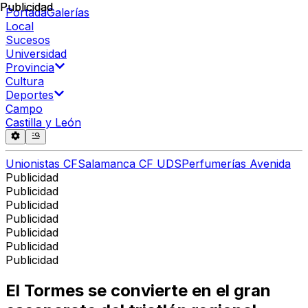
Publicidad
Publicidad
Portada
Galerías
Local
Sucesos
Universidad
Provincia
Cultura
Deportes
Campo
Castilla y León
Unionistas CF
Salamanca CF UDS
Perfumerías Avenida
Publicidad
Publicidad
Publicidad
Publicidad
Publicidad
Publicidad
Publicidad
El Tormes se convierte en el gran