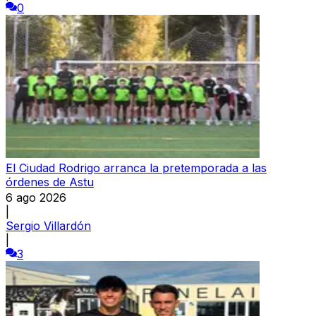
0
El Ciudad Rodrigo arranca la pretemporada a las
órdenes de Astu
6 ago 2026
|
Sergio Villardón
|
3