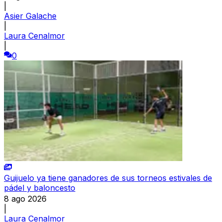
|
Asier Galache
|
Laura Cenalmor
|
0
Guijuelo ya tiene ganadores de sus torneos estivales de
pádel y baloncesto
8 ago 2026
|
Laura Cenalmor