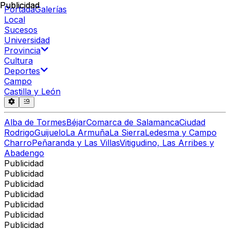
Publicidad
Publicidad
Portada
Galerías
Local
Sucesos
Universidad
Provincia
Cultura
Deportes
Campo
Castilla y León
Alba de Tormes
Béjar
Comarca de Salamanca
Ciudad
Rodrigo
Guijuelo
La Armuña
La Sierra
Ledesma y Campo
Charro
Peñaranda y Las Villas
Vitigudino, Las Arribes y
Abadengo
Publicidad
Publicidad
Publicidad
Publicidad
Publicidad
Publicidad
Publicidad