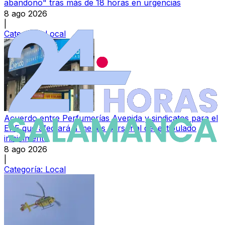
abandono" tras más de 18 horas en urgencias
8 ago 2026
|
Categoría:
Local
Acuerdo entre Perfumerías Avenida y sindicatos para el
ERE que afectará a menos personal del estipulado
inicialmente
8 ago 2026
|
Categoría:
Local