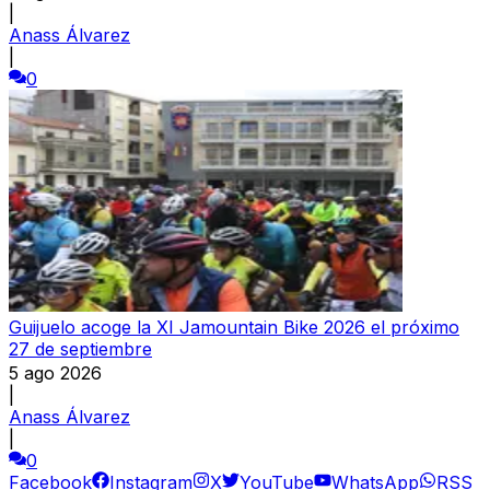
|
Anass Álvarez
|
0
Guijuelo acoge la XI Jamountain Bike 2026 el próximo
27 de septiembre
5 ago 2026
|
Anass Álvarez
|
0
Facebook
Instagram
X
YouTube
WhatsApp
RSS