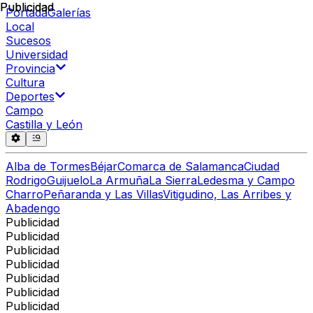
Publicidad
Publicidad
Portada
Galerías
Local
Sucesos
Universidad
Provincia
Cultura
Deportes
Campo
Castilla y León
Alba de Tormes
Béjar
Comarca de Salamanca
Ciudad
Rodrigo
Guijuelo
La Armuña
La Sierra
Ledesma y Campo
Charro
Peñaranda y Las Villas
Vitigudino, Las Arribes y
Abadengo
Publicidad
Publicidad
Publicidad
Publicidad
Publicidad
Publicidad
Publicidad