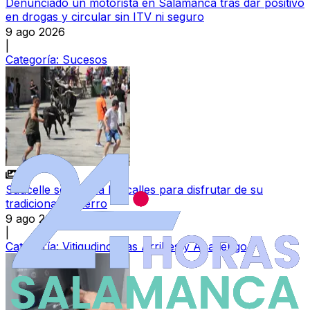
Denunciado un motorista en Salamanca tras dar positivo
en drogas y circular sin ITV ni seguro
9 ago 2026
|
Categoría:
Sucesos
Saucelle se echa a las calles para disfrutar de su
tradicional encierro
9 ago 2026
|
Categoría:
Vitigudino, Las Arribes y Abadengo