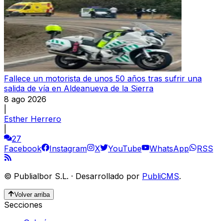
Fallece un motorista de unos 50 años tras sufrir una
salida de vía en Aldeanueva de la Sierra
8 ago 2026
|
Esther Herrero
|
27
Facebook
Instagram
X
YouTube
WhatsApp
RSS
©
Publialbor S.L.
·
Desarrollado por
PubliCMS
.
Volver arriba
Secciones