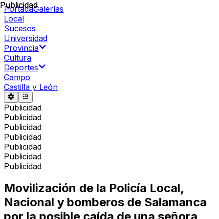
Publicidad
Publicidad
Portada
Galerías
Local
Sucesos
Universidad
Provincia
Cultura
Deportes
Campo
Castilla y León
Publicidad
Publicidad
Publicidad
Publicidad
Publicidad
Publicidad
Publicidad
Movilización de la Policía Local,
Nacional y bomberos de Salamanca
por la posible caída de una señora