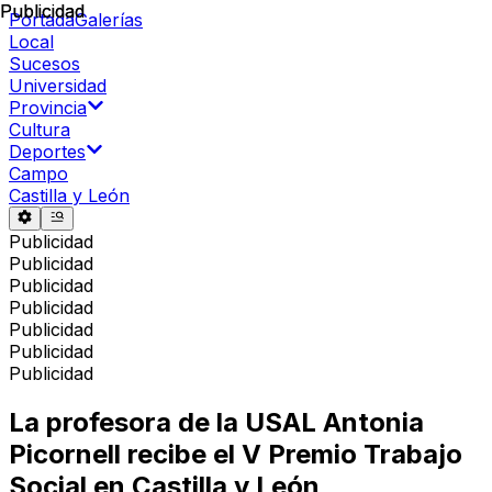
Publicidad
Publicidad
Portada
Galerías
Local
Sucesos
Universidad
Provincia
Cultura
Deportes
Campo
Castilla y León
Publicidad
Publicidad
Publicidad
Publicidad
Publicidad
Publicidad
Publicidad
La profesora de la USAL Antonia
Picornell recibe el V Premio Trabajo
Social en Castilla y León