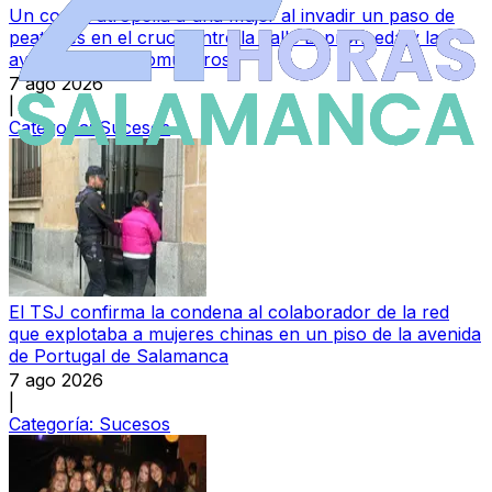
Un coche atropella a una mujer al invadir un paso de
peatones en el cruce entre la calle Espronceda y la
avenida de los Comuneros
7 ago 2026
|
Categoría:
Sucesos
El TSJ confirma la condena al colaborador de la red
que explotaba a mujeres chinas en un piso de la avenida
de Portugal de Salamanca
7 ago 2026
|
Categoría:
Sucesos