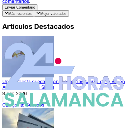
comentarios
.
Enviar Comentario
Más recientes
Mejor valorados
Artículos Destacados
Un motorista queda inconsciente tras salirse de la vía en
Aldeanueva de la Sierra
8 ago 2026
|
Categoría:
Sucesos