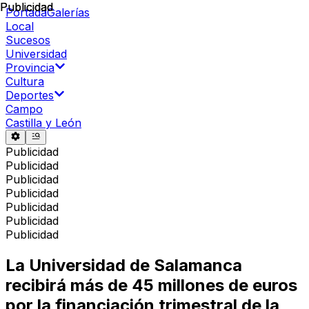
Publicidad
Publicidad
Portada
Galerías
Local
Sucesos
Universidad
Provincia
Cultura
Deportes
Campo
Castilla y León
Publicidad
Publicidad
Publicidad
Publicidad
Publicidad
Publicidad
Publicidad
La Universidad de Salamanca
recibirá más de 45 millones de euros
por la financiación trimestral de la