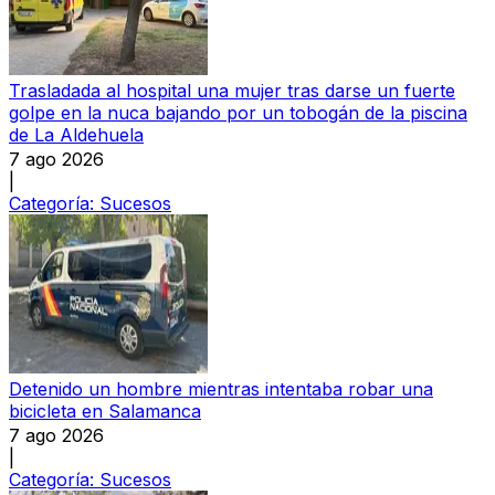
Trasladada al hospital una mujer tras darse un fuerte
golpe en la nuca bajando por un tobogán de la piscina
de La Aldehuela
7 ago 2026
|
Categoría:
Sucesos
Detenido un hombre mientras intentaba robar una
bicicleta en Salamanca
7 ago 2026
|
Categoría:
Sucesos