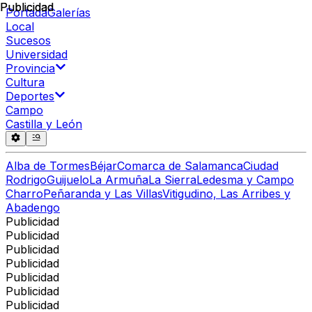
Publicidad
Publicidad
Portada
Galerías
Local
Sucesos
Universidad
Provincia
Cultura
Deportes
Campo
Castilla y León
Alba de Tormes
Béjar
Comarca de Salamanca
Ciudad
Rodrigo
Guijuelo
La Armuña
La Sierra
Ledesma y Campo
Charro
Peñaranda y Las Villas
Vitigudino, Las Arribes y
Abadengo
Publicidad
Publicidad
Publicidad
Publicidad
Publicidad
Publicidad
Publicidad